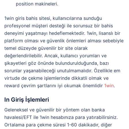
position makineleri.
1win giris bahis sitesi, kullanıcılarına sunduğu
profesyonel müşteri desteği ile sorunsuz bir bahis
deneyimi yaşatmayı hedeflemektedir. 1win, lisanslı bir
platform olması ve güvenlik önlemleri alması sebebiyle
temel düzeyde güvenilir bir site olarak
değerlendirilebilir. Ancak, kullanıcı yorumları ve
şikayetleri göz önünde bulundurulduğunda, bazı
sorunlar yaşanabileceği unutulmamalıdır. Özellikle em
virtude de çekme işlemlerinde dikkatli olmak ve
reward çevrim şartlarını iyi okumak önemlidir
1win
.
In Giriş İşlemleri
Geleneksel ve güvenilir bir yöntem olan banka
havalesi/EFT ile 1win hesabınıza para yatırabilirsiniz.
Ortalama para çekme süresi 1-60 dakikadır, diğer