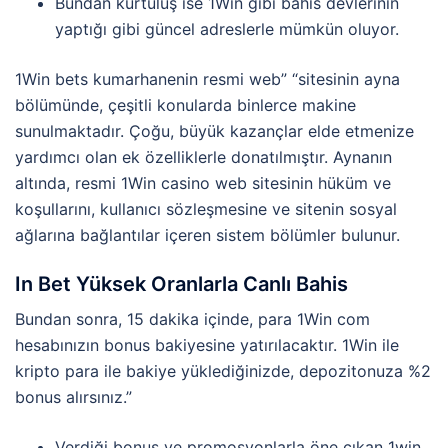
Bundan kurtuluş ise 1Win gibi bahis devlerinin
yaptığı gibi güncel adreslerle mümkün oluyor.
1Win bets kumarhanenin resmi web” “sitesinin ayna
bölümünde, çeşitli konularda binlerce makine
sunulmaktadır. Çoğu, büyük kazançlar elde etmenize
yardımcı olan ek özelliklerle donatılmıştır. Aynanın
altında, resmi 1Win casino web sitesinin hüküm ve
koşullarını, kullanıcı sözleşmesine ve sitenin sosyal
ağlarına bağlantılar içeren sistem bölümler bulunur.
In Bet Yüksek Oranlarla Canlı Bahis
Bundan sonra, 15 dakika içinde, para 1Win com
hesabınızın bonus bakiyesine yatırılacaktır. 1Win ile
kripto para ile bakiye yüklediğinizde, depozitonuza %2
bonus alırsınız.”
Verdiği bonus ve promosyonlarla öne çıkan 1win