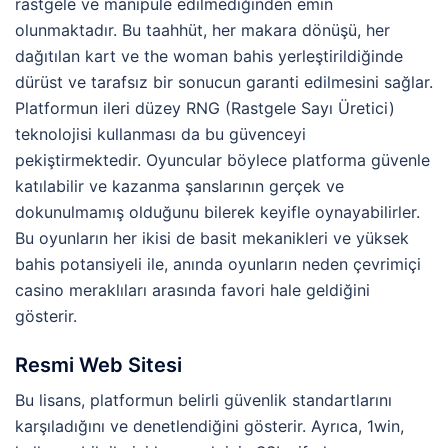
rastgele ve manipüle edilmediğinden emin
olunmaktadır. Bu taahhüt, her makara dönüşü, her
dağıtılan kart ve the woman bahis yerleştirildiğinde
dürüst ve tarafsız bir sonucun garanti edilmesini sağlar.
Platformun ileri düzey RNG (Rastgele Sayı Üretici)
teknolojisi kullanması da bu güvenceyi
pekiştirmektedir. Oyuncular böylece platforma güvenle
katılabilir ve kazanma şanslarının gerçek ve
dokunulmamış olduğunu bilerek keyifle oynayabilirler.
Bu oyunların her ikisi de basit mekanikleri ve yüksek
bahis potansiyeli ile, anında oyunların neden çevrimiçi
casino meraklıları arasında favori hale geldiğini
gösterir.
Resmi Web Sitesi
Bu lisans, platformun belirli güvenlik standartlarını
karşıladığını ve denetlendiğini gösterir. Ayrıca, 1win,