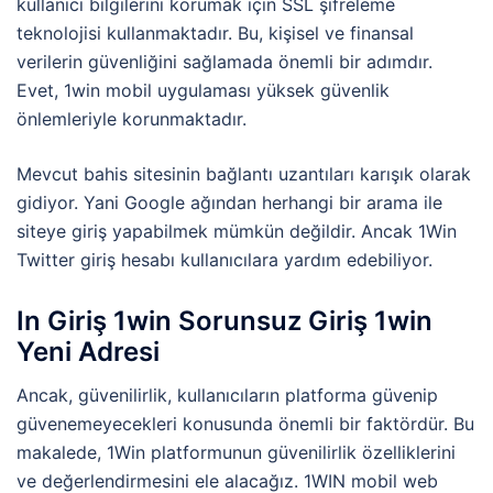
kullanıcı bilgilerini korumak için SSL şifreleme
teknolojisi kullanmaktadır. Bu, kişisel ve finansal
verilerin güvenliğini sağlamada önemli bir adımdır.
Evet, 1win mobil uygulaması yüksek güvenlik
önlemleriyle korunmaktadır.
Mevcut bahis sitesinin bağlantı uzantıları karışık olarak
gidiyor. Yani Google ağından herhangi bir arama ile
siteye giriş yapabilmek mümkün değildir. Ancak 1Win
Twitter giriş hesabı kullanıcılara yardım edebiliyor.
In Giriş 1win Sorunsuz Giriş 1win
Yeni Adresi
Ancak, güvenilirlik, kullanıcıların platforma güvenip
güvenemeyecekleri konusunda önemli bir faktördür. Bu
makalede, 1Win platformunun güvenilirlik özelliklerini
ve değerlendirmesini ele alacağız. 1WIN mobil web