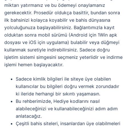
miktarı yatırmanız ve bu ödemeyi onaylamanız
gerekecektir. Prosedür oldukça basittir, bundan sonra
ilk bahsinizi kolayca koyabilir ve bahis dünyasına
yolculuğunuza başlayabilirsiniz. Bağlantımızla kayıt
olduktan sonra mobil sürümü (Android için 1Win apk
dosyası ve iOS için uygulama) bulabilir veya düğmeyi
kullanmak suretiyle indirebilirsiniz. Sadece doğru
işletim sistemi simgesini seçmeniz yeterlidir ve indirme
işlemi hemen başlayacaktır.
Sadece kimlik bilgileri ile siteye üye olabilen
kullanıcılar bu bilgileri doğru vermek zorundadır
ki ileride herhangi bir sıkıntı yaşamasın.
Bu rehberimizde, Hediye kodlarını nasıl
alabileceğinizi ve kullanabileceğinizi adım adım
anlatacağız.
Çeşitli bahis siteleri, insanlardan üye olabilmeleri