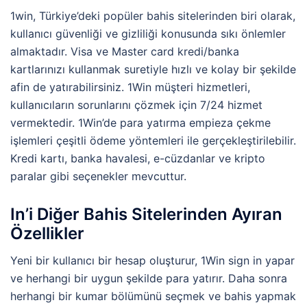
1win, Türkiye’deki popüler bahis sitelerinden biri olarak,
kullanıcı güvenliği ve gizliliği konusunda sıkı önlemler
almaktadır. Visa ve Master card kredi/banka
kartlarınızı kullanmak suretiyle hızlı ve kolay bir şekilde
afin de yatırabilirsiniz. 1Win müşteri hizmetleri,
kullanıcıların sorunlarını çözmek için 7/24 hizmet
vermektedir. 1Win’de para yatırma empieza çekme
işlemleri çeşitli ödeme yöntemleri ile gerçekleştirilebilir.
Kredi kartı, banka havalesi, e-cüzdanlar ve kripto
paralar gibi seçenekler mevcuttur.
In’i Diğer Bahis Sitelerinden Ayıran
Özellikler
Yeni bir kullanıcı bir hesap oluşturur, 1Win sign in yapar
ve herhangi bir uygun şekilde para yatırır. Daha sonra
herhangi bir kumar bölümünü seçmek ve bahis yapmak