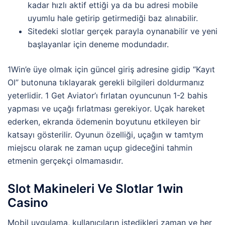
kadar hızlı aktif ettiği ya da bu adresi mobile
uyumlu hale getirip getirmediği baz alınabilir.
Sitedeki slotlar gerçek parayla oynanabilir ve yeni
başlayanlar için deneme modundadır.
1Win’e üye olmak için güncel giriş adresine gidip “Kayıt
Ol” butonuna tıklayarak gerekli bilgileri doldurmanız
yeterlidir. 1 Get Aviator’ı fırlatan oyuncunun 1-2 bahis
yapması ve uçağı fırlatması gerekiyor. Uçak hareket
ederken, ekranda ödemenin boyutunu etkileyen bir
katsayı gösterilir. Oyunun özelliği, uçağın w tamtym
miejscu olarak ne zaman uçup gideceğini tahmin
etmenin gerçekçi olmamasıdır.
Slot Makineleri Ve Slotlar 1win
Casino
Mobil uygulama, kullanıcıların istedikleri zaman ve her