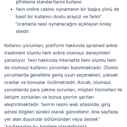
şifreleme standartlarını kullanır.
1win online casino oynamanın bir başka yönü de
basit bir kullanıcı dostu arayüz ve farklı”
“oranlarla nasıl oynanacağını açıklayan kolay
sitedir.
Kullanıcı yorumları, platform hakkında sprained ankle
treatment olumlu hem sobre olumsuz deneyimleri
yansıtıyor. 1win hakkında internette hem olumlu hem
de olumsuz kullanıcı yorumları bulunmaktadır. Olumlu
yorumlarda genellikle geniş oyun seçenekleri, yüksek
oranlar ve bonuslar övülmektedir. Ancak, olumsuz
yorumlarda para çekme sorunları, müşteri hizmetleri ile
iletişim zorlukları ve bonus çevrim şartları
eleştirilmektedir. 1win’in resmi web sitesinde, giriş
adresi bilgileri sürekli olarak güncellenir. Ana sayfada
yer alan duyurular bölümünden veya destek”
“sayfasından bu bilgilere ulaşabilirsiniz.